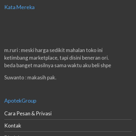
Kata Mereka
m.ruri : meski harga sedikit mahalan toko ini
ketimbang marketplace, tapi disini beneran ori.
beda banget masilnya sama waktu aku beli shpe
Suwanto : makasih pak.
ilham : privasi aman banget, bungkus paketnya
double. beneran sama sekali tidak ada nama
ApotekGroup
produknya. tetep jaga kualitas ya gan.
Cara Pesan & Privasi
eko padang : ko brang udh sampek, kan bru 2 hri
gan. cpet bgt
Kontak
h.dzowi : ampuh mas kamu punya viagra, saya