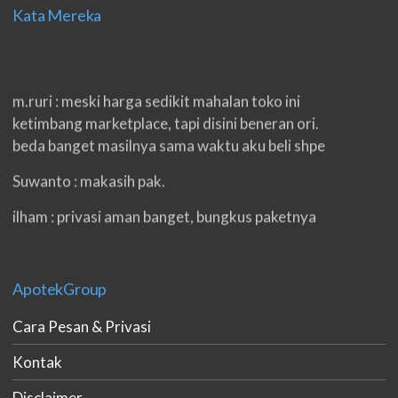
Kata Mereka
m.ruri : meski harga sedikit mahalan toko ini
ketimbang marketplace, tapi disini beneran ori.
beda banget masilnya sama waktu aku beli shpe
Suwanto : makasih pak.
ilham : privasi aman banget, bungkus paketnya
double. beneran sama sekali tidak ada nama
produknya. tetep jaga kualitas ya gan.
ApotekGroup
eko padang : ko brang udh sampek, kan bru 2 hri
gan. cpet bgt
Cara Pesan & Privasi
h.dzowi : ampuh mas kamu punya viagra, saya
Kontak
kasih bintang 5 pokoknya. oh iya mas, napa tidak
jual di shopee?
Disclaimer