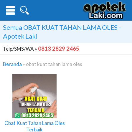
Semua
OBAT KUAT TAHAN LAMA OLES
-
Apotek Laki
0813 2829 2465
Telp/SMS/WA »
Beranda
»
obat kuat tahan lama oles
Obat
Kuat
Tahan
Lama
Oles
Obat Kuat Tahan Lama Oles
Terbaik