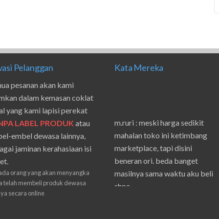
vasi Pelanggan
Kata Mereka
ua pesanan akan kami
imkan dalam kemasan coklat
al yang kami lapisi perekat
m.ruri : meski harga sedikit
NPA LABEL PRODUK
atau
mahalan toko ini ketimbang
el-embel dewasa lainnya,
marketplace, tapi disini
agai jaminan kerahasiaan isi
beneran ori. beda banget
et.
masilnya sama waktu aku beli
ada orang yang akan menyangka
shpe
 telah membeli produk dewasa
nya secara online
Suwanto : makasih pak.