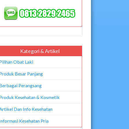
Kategori & Artikel
Pilihan Obat Laki
Produk Besar Panjang
Berbagai Perangsang
Produk Kesehatan & Kosmetik
Artikel Dan Info Kesehatan
Informasi Kesehatan Pria