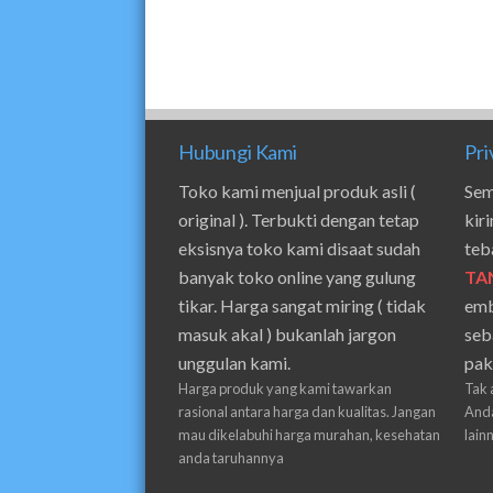
Hubungi Kami
Pri
Toko kami menjual produk asli (
Sem
original ). Terbukti dengan tetap
kir
eksisnya toko kami disaat sudah
teb
banyak toko online yang gulung
TA
tikar. Harga sangat miring ( tidak
emb
masuk akal ) bukanlah jargon
seb
unggulan kami.
pak
Harga produk yang kami tawarkan
Tak 
rasional antara harga dan kualitas. Jangan
Anda
mau dikelabuhi harga murahan, kesehatan
lain
anda taruhannya