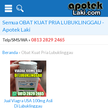
Semua
OBAT KUAT PRIA LUBUKLINGGAU
-
Apotek Laki
0813 2829 2465
Telp/SMS/WA »
Beranda
»
Obat Kuat Pria Lubuklinggau
Obat
Kuat
Pria
Lubuklinggau
Jual Viagra USA 100mg Asli
Di Lubuklinggau