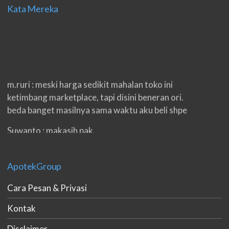
Kata Mereka
m.ruri : meski harga sedikit mahalan toko ini
ketimbang marketplace, tapi disini beneran ori.
beda banget masilnya sama waktu aku beli shpe
Suwanto : makasih pak.
ilham : privasi aman banget, bungkus paketnya
double. beneran sama sekali tidak ada nama
ApotekGroup
produknya. tetep jaga kualitas ya gan.
Cara Pesan & Privasi
eko padang : ko brang udh sampek, kan bru 2 hri
gan. cpet bgt
Kontak
h.dzowi : ampuh mas kamu punya viagra, saya
Disclaimer