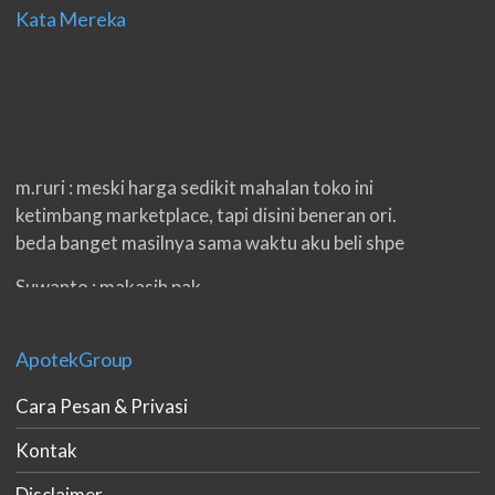
Kata Mereka
m.ruri : meski harga sedikit mahalan toko ini
ketimbang marketplace, tapi disini beneran ori.
beda banget masilnya sama waktu aku beli shpe
Suwanto : makasih pak.
ilham : privasi aman banget, bungkus paketnya
double. beneran sama sekali tidak ada nama
ApotekGroup
produknya. tetep jaga kualitas ya gan.
Cara Pesan & Privasi
eko padang : ko brang udh sampek, kan bru 2 hri
Kontak
gan. cpet bgt
Disclaimer