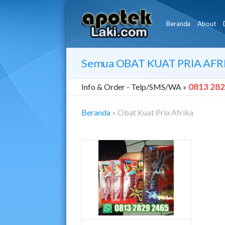
Beranda
About
Semua
OBAT KUAT PRIA AFR
0813 282
Info & Order -
Telp/SMS/WA »
Beranda
»
Obat Kuat Pria Afrika
Obat
Kuat
Pria
Afrika