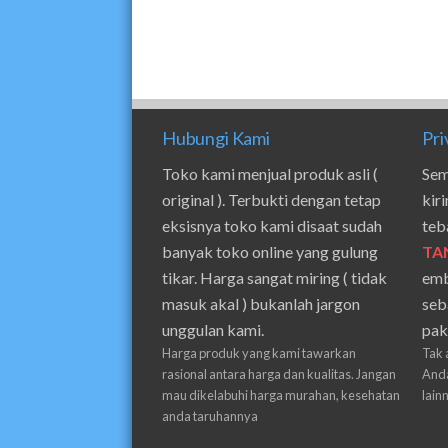
Hubungi Kami
Pri
Toko kami menjual produk asli (
Sem
original ). Terbukti dengan tetap
kir
eksisnya toko kami disaat sudah
teb
banyak toko online yang gulung
TA
tikar. Harga sangat miring ( tidak
emb
masuk akal ) bukanlah jargon
seb
unggulan kami.
pak
Harga produk yang kami tawarkan
Tak 
rasional antara harga dan kualitas. Jangan
Anda
mau dikelabuhi harga murahan, kesehatan
lain
anda taruhannya