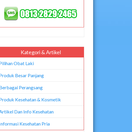
Kategori & Artikel
Pilihan Obat Laki
Produk Besar Panjang
Berbagai Perangsang
Produk Kesehatan & Kosmetik
Artikel Dan Info Kesehatan
Informasi Kesehatan Pria