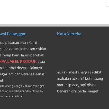
vasi Pelanggan
Kata Mereka
ua pesanan akan kami
imkan dalam kemasan coklat
al yang kami lapisi perekat
NPA LABEL PRODUK
atau
el-embel dewasa lainnya,
m.ruri : meski harga sedikit
agai jaminan kerahasiaan isi
mahalan toko ini ketimbang
et.
marketplace, tapi disini
ada orang yang akan menyangka
beneran ori. beda banget
 telah membeli produk dewasa
masilnya sama waktu aku beli
nya secara online
shpe