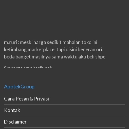
m.ruri : meski harga sedikit mahalan toko ini
ketimbang marketplace, tapi disini beneran ori.
beda banget masilnya sama waktu aku beli shpe
Suwanto : makasih pak.
ilham : privasi aman banget, bungkus paketnya
double. beneran sama sekali tidak ada nama
ApotekGroup
produknya. tetep jaga kualitas ya gan.
Cara Pesan & Privasi
eko padang : ko brang udh sampek, kan bru 2 hri
Kontak
gan. cpet bgt
Disclaimer
h.dzowi : ampuh mas kamu punya viagra, saya