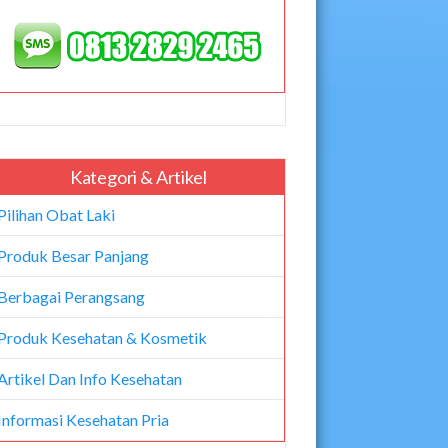
Kategori & Artikel
Pilihan Obat Laki
Produk Besar Panjang
Berbagai Perangsang
Produk Kesehatan & Kosmetik
Artikel Dan Info Kesehatan
Informasi Kesehatan Pria