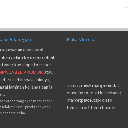
vasi Pelanggan
Kata Mereka
ua pesanan akan kami
imkan dalam kemasan coklat
al yang kami lapisi perekat
NPA LABEL PRODUK
atau
el-embel dewasa lainnya,
m.ruri : meski harga sedikit
agai jaminan kerahasiaan isi
mahalan toko ini ketimbang
et.
marketplace, tapi disini
ada orang yang akan menyangka
beneran ori. beda banget
 telah membeli produk dewasa
masilnya sama waktu aku beli
nya secara online
shpe