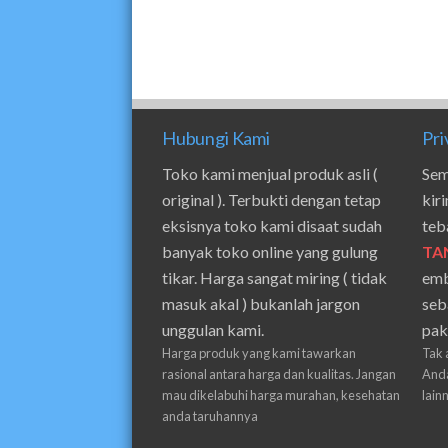
Hubungi Kami
Pri
Toko kami menjual produk asli (
Sem
original ). Terbukti dengan tetap
kir
eksisnya toko kami disaat sudah
teb
banyak toko online yang gulung
TA
tikar. Harga sangat miring ( tidak
emb
masuk akal ) bukanlah jargon
seb
unggulan kami.
pak
Harga produk yang kami tawarkan
Tak 
rasional antara harga dan kualitas. Jangan
Anda
mau dikelabuhi harga murahan, kesehatan
lain
anda taruhannya