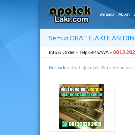
Beranda
About
Semua
OBAT EJAKULASI DI
0813 282
Info & Order -
Telp/SMS/WA »
Beranda
»
obat ejakulasi dini permanen si
Obat
Ejakulasi
Dini
Permanen
Sidoarjo