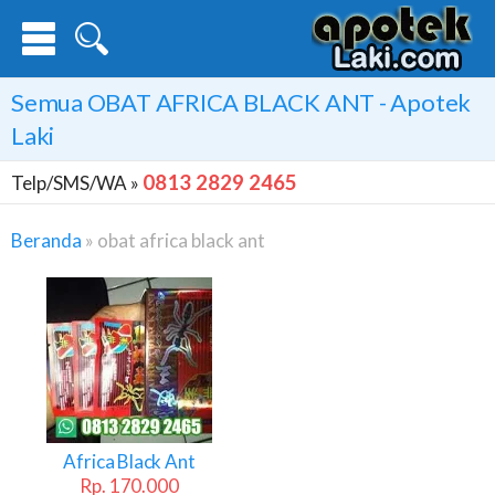
Semua
OBAT AFRICA BLACK ANT
- Apotek
Laki
0813 2829 2465
Telp/SMS/WA »
Beranda
»
obat africa black ant
Obat
Africa
Black
Ant
Africa Black Ant
Rp. 170.000