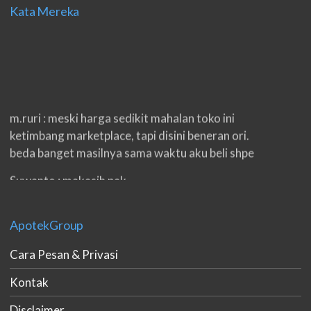
Kata Mereka
m.ruri : meski harga sedikit mahalan toko ini
ketimbang marketplace, tapi disini beneran ori.
beda banget masilnya sama waktu aku beli shpe
Suwanto : makasih pak.
ilham : privasi aman banget, bungkus paketnya
double. beneran sama sekali tidak ada nama
ApotekGroup
produknya. tetep jaga kualitas ya gan.
Cara Pesan & Privasi
eko padang : ko brang udh sampek, kan bru 2 hri
Kontak
gan. cpet bgt
Disclaimer