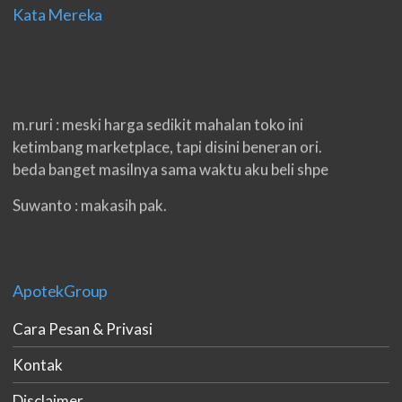
Kata Mereka
m.ruri : meski harga sedikit mahalan toko ini
ketimbang marketplace, tapi disini beneran ori.
beda banget masilnya sama waktu aku beli shpe
Suwanto : makasih pak.
ilham : privasi aman banget, bungkus paketnya
double. beneran sama sekali tidak ada nama
produknya. tetep jaga kualitas ya gan.
ApotekGroup
eko padang : ko brang udh sampek, kan bru 2 hri
Cara Pesan & Privasi
gan. cpet bgt
Kontak
h.dzowi : ampuh mas kamu punya viagra, saya
kasih bintang 5 pokoknya. oh iya mas, napa tidak
Disclaimer