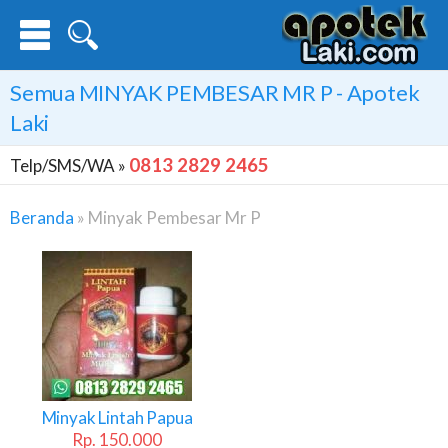
Semua
MINYAK PEMBESAR MR P
- Apotek
Laki
0813 2829 2465
Telp/SMS/WA »
Beranda
»
Minyak Pembesar Mr P
Minyak
Pembesar
Mr
P
Minyak Lintah Papua
Rp. 150.000