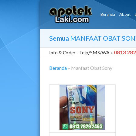
Beranda
About
Semua
MANFAAT OBAT SON
0813 282
Info & Order -
Telp/SMS/WA »
Beranda
»
Manfaat Obat Sony
Manfaat
Obat
Sony