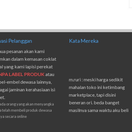
vasi Pelanggan
Kata Mereka
ua pesanan akan kami
imkan dalam kemasan coklat
al yang kami lapisi perekat
NPA LABEL PRODUK
atau
m.ruri : meski harga sedikit
el-embel dewasa lainnya,
mahalan toko ini ketimbang
agai jaminan kerahasiaan isi
marketplace, tapi disini
et.
beneran ori. beda banget
ada orang yang akan menyangka
masilnya sama waktu aku beli
 telah membeli produk dewasa
shpe
nya secara online
Suwanto : makasih pak.