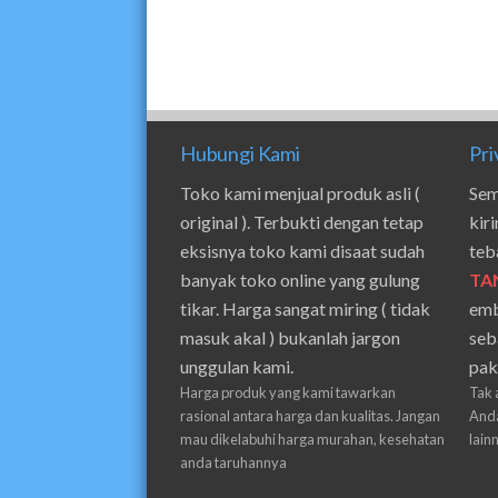
Hubungi Kami
Pri
Toko kami menjual produk asli (
Sem
original ). Terbukti dengan tetap
kir
eksisnya toko kami disaat sudah
teb
banyak toko online yang gulung
TA
tikar. Harga sangat miring ( tidak
emb
masuk akal ) bukanlah jargon
seb
unggulan kami.
pak
Harga produk yang kami tawarkan
Tak 
rasional antara harga dan kualitas. Jangan
Anda
mau dikelabuhi harga murahan, kesehatan
lain
anda taruhannya