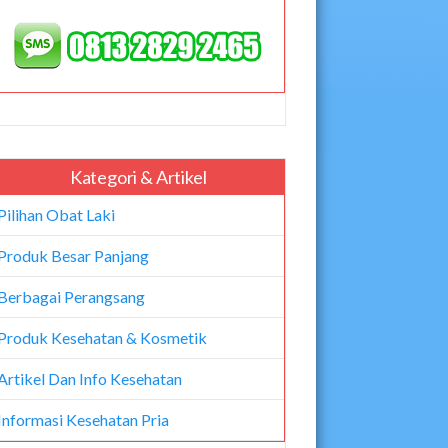
Kategori & Artikel
Pilihan Obat Laki
Produk Besar Panjang
Berbagai Perangsang
Produk Kesehatan & Kosmetik
Artikel Dan Info Kesehatan
Informasi Kesehatan Pria