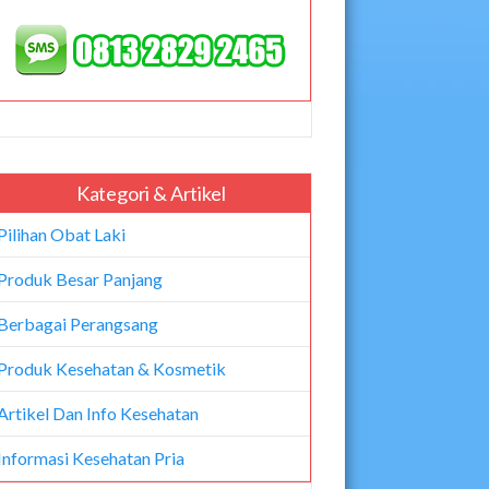
Kategori & Artikel
Pilihan Obat Laki
Produk Besar Panjang
Berbagai Perangsang
Produk Kesehatan & Kosmetik
Artikel Dan Info Kesehatan
Informasi Kesehatan Pria