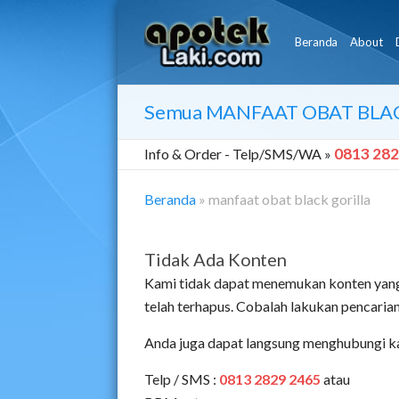
Beranda
About
Semua
MANFAAT OBAT BLA
0813 282
Info & Order -
Telp/SMS/WA »
Beranda
»
manfaat obat black gorilla
Tidak Ada Konten
Kami tidak dapat menemukan konten yang
telah terhapus. Cobalah lakukan pencari
Anda juga dapat langsung menghubungi k
Telp / SMS :
0813 2829 2465
atau