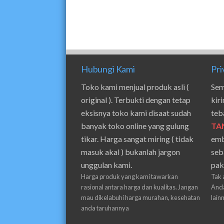
Hubungi Kami
Pri
Toko kami menjual produk asli (
Sem
original ). Terbukti dengan tetap
kir
eksisnya toko kami disaat sudah
teb
banyak toko online yang gulung
TA
tikar. Harga sangat miring ( tidak
emb
masuk akal ) bukanlah jargon
seb
unggulan kami.
pak
Harga produk yang kami tawarkan
Tak 
rasional antara harga dan kualitas. Jangan
Anda
mau dikelabuhi harga murahan, kesehatan
lain
anda taruhannya