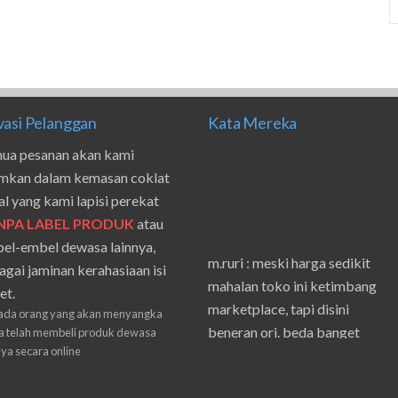
vasi Pelanggan
Kata Mereka
ua pesanan akan kami
imkan dalam kemasan coklat
al yang kami lapisi perekat
NPA LABEL PRODUK
atau
el-embel dewasa lainnya,
m.ruri : meski harga sedikit
agai jaminan kerahasiaan isi
mahalan toko ini ketimbang
et.
marketplace, tapi disini
ada orang yang akan menyangka
beneran ori. beda banget
 telah membeli produk dewasa
masilnya sama waktu aku beli
nya secara online
shpe