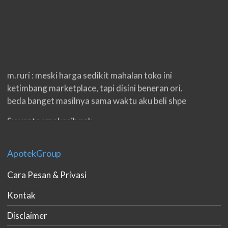
m.ruri : meski harga sedikit mahalan toko ini
ketimbang marketplace, tapi disini beneran ori.
beda banget masilnya sama waktu aku beli shpe
Suwanto : makasih pak.
ilham : privasi aman banget, bungkus paketnya
double. beneran sama sekali tidak ada nama
ApotekGroup
produknya. tetep jaga kualitas ya gan.
Cara Pesan & Privasi
eko padang : ko brang udh sampek, kan bru 2 hri
Kontak
gan. cpet bgt
Disclaimer
h.dzowi : ampuh mas kamu punya viagra, saya