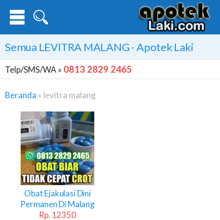
Semua
LEVITRA MALANG
- Apotek Laki
0813 2829 2465
Telp/SMS/WA »
Beranda
»
levitra malang
Levitra
Malang
Obat Ejakulasi Dini
Permanen Di Malang
Rp. 12350