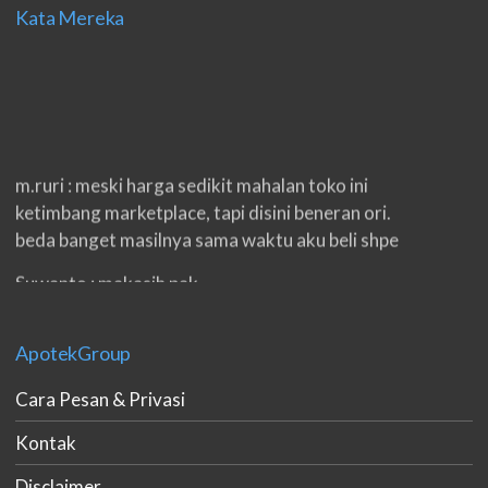
Kata Mereka
m.ruri : meski harga sedikit mahalan toko ini
ketimbang marketplace, tapi disini beneran ori.
beda banget masilnya sama waktu aku beli shpe
Suwanto : makasih pak.
ilham : privasi aman banget, bungkus paketnya
double. beneran sama sekali tidak ada nama
ApotekGroup
produknya. tetep jaga kualitas ya gan.
Cara Pesan & Privasi
eko padang : ko brang udh sampek, kan bru 2 hri
Kontak
gan. cpet bgt
Disclaimer