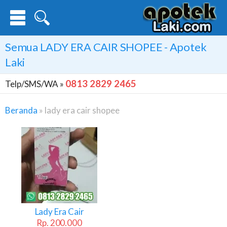
Semua
LADY ERA CAIR SHOPEE
- Apotek
Laki
0813 2829 2465
Telp/SMS/WA »
Beranda
»
lady era cair shopee
Lady
Era
Cair
Shopee
Lady Era Cair
Rp. 200.000