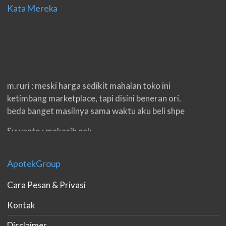
Kata Mereka
m.ruri : meski harga sedikit mahalan toko ini
ketimbang marketplace, tapi disini beneran ori.
beda banget masilnya sama waktu aku beli shpe
Suwanto : makasih pak.
ilham : privasi aman banget, bungkus paketnya
double. beneran sama sekali tidak ada nama
ApotekGroup
produknya. tetep jaga kualitas ya gan.
Cara Pesan & Privasi
eko padang : ko brang udh sampek, kan bru 2 hri
Kontak
gan. cpet bgt
Disclaimer