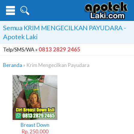
Semua
KRIM MENGECILKAN PAYUDARA
-
Apotek Laki
0813 2829 2465
Telp/SMS/WA »
Beranda
»
Krim Mengecilkan Payudara
Krim
Mengecilkan
Payudara
Breast Down
Rp. 250.000