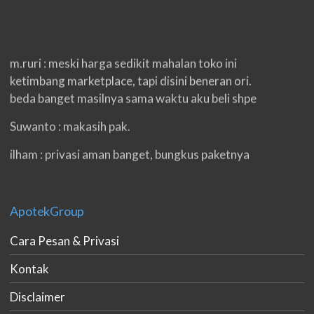
m.ruri : meski harga sedikit mahalan toko ini
ketimbang marketplace, tapi disini beneran ori.
beda banget masilnya sama waktu aku beli shpe
Suwanto : makasih pak.
ilham : privasi aman banget, bungkus paketnya
double. beneran sama sekali tidak ada nama
produknya. tetep jaga kualitas ya gan.
ApotekGroup
eko padang : ko brang udh sampek, kan bru 2 hri
gan. cpet bgt
Cara Pesan & Privasi
h.dzowi : ampuh mas kamu punya viagra, saya
Kontak
kasih bintang 5 pokoknya. oh iya mas, napa tidak
jual di shopee?
Disclaimer