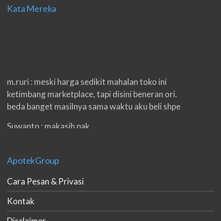
Kata Mereka
m.ruri : meski harga sedikit mahalan toko ini
ketimbang marketplace, tapi disini beneran ori.
beda banget masilnya sama waktu aku beli shpe
Suwanto : makasih pak.
ilham : privasi aman banget, bungkus paketnya
double. beneran sama sekali tidak ada nama
ApotekGroup
produknya. tetep jaga kualitas ya gan.
Cara Pesan & Privasi
eko padang : ko brang udh sampek, kan bru 2 hri
gan. cpet bgt
Kontak
h.dzowi : ampuh mas kamu punya viagra, saya
Disclaimer