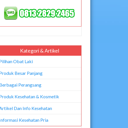
Kategori & Artikel
Pilihan Obat Laki
Produk Besar Panjang
Berbagai Perangsang
Produk Kesehatan & Kosmetik
Artikel Dan Info Kesehatan
Informasi Kesehatan Pria