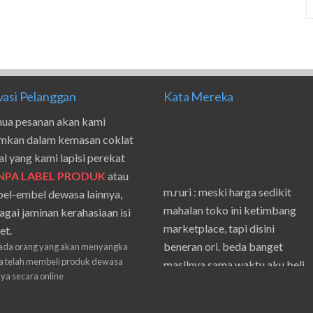
vasi Pelanggan
Kata Mereka
ua pesanan akan kami
imkan dalam kemasan coklat
al yang kami lapisi perekat
NPA LABEL PRODUK
atau
m.ruri : meski harga sedikit
el-embel dewasa lainnya,
mahalan toko ini ketimbang
agai jaminan kerahasiaan isi
marketplace, tapi disini
et.
beneran ori. beda banget
ada orang yang akan menyangka
masilnya sama waktu aku beli
 telah membeli produk dewasa
nya secara online
shpe
Suwanto : makasih pak.