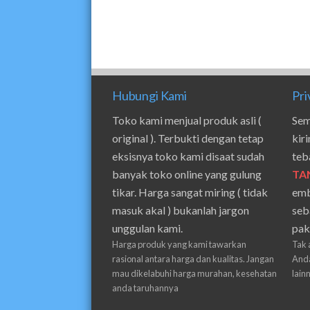
Hubungi Kami
Pri
Toko kami menjual produk asli (
Sem
original ). Terbukti dengan tetap
kir
eksisnya toko kami disaat sudah
teb
banyak toko online yang gulung
TA
tikar. Harga sangat miring ( tidak
emb
masuk akal ) bukanlah jargon
seb
unggulan kami.
pak
Harga produk yang kami tawarkan
Tak 
rasional antara harga dan kualitas. Jangan
Anda
mau dikelabuhi harga murahan, kesehatan
lain
anda taruhannya