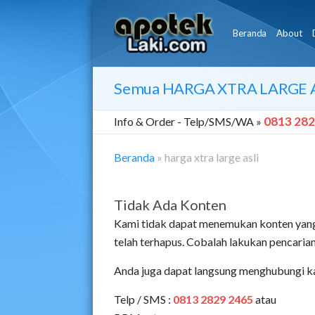
Beranda
About
Semua
HARGA XTRA LARGE 
0813 282
Info & Order -
Telp/SMS/WA »
Beranda
»
harga xtra large asli
Tidak Ada Konten
Kami tidak dapat menemukan konten yang
telah terhapus. Cobalah lakukan pencari
Anda juga dapat langsung menghubungi k
Telp / SMS :
0813 2829 2465
atau