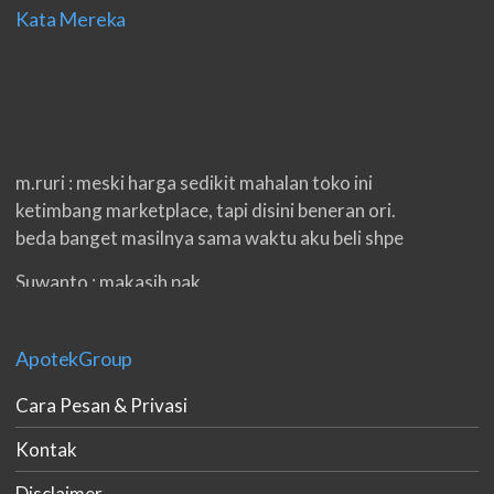
Kata Mereka
m.ruri : meski harga sedikit mahalan toko ini
ketimbang marketplace, tapi disini beneran ori.
beda banget masilnya sama waktu aku beli shpe
Suwanto : makasih pak.
ilham : privasi aman banget, bungkus paketnya
double. beneran sama sekali tidak ada nama
ApotekGroup
produknya. tetep jaga kualitas ya gan.
Cara Pesan & Privasi
eko padang : ko brang udh sampek, kan bru 2 hri
gan. cpet bgt
Kontak
h.dzowi : ampuh mas kamu punya viagra, saya
Disclaimer