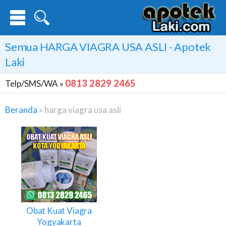
Semua
HARGA VIAGRA USA ASLI
- Apotek
Laki
0813 2829 2465
Telp/SMS/WA »
Beranda
»
harga viagra usa asli
Harga
Viagra
Usa
Asli
Obat Kuat Viagra
Yogyakarta