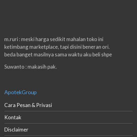
m.ruri : meski harga sedikit mahalan toko ini
ketimbang marketplace, tapi disini beneran ori.
beda banget masilnya sama waktu aku beli shpe
Suwanto : makasih pak.
ilham : privasi aman banget, bungkus paketnya
double. beneran sama sekali tidak ada nama
ApotekGroup
produknya. tetep jaga kualitas ya gan.
Cara Pesan & Privasi
eko padang : ko brang udh sampek, kan bru 2 hri
gan. cpet bgt
Kontak
h.dzowi : ampuh mas kamu punya viagra, saya
Disclaimer
kasih bintang 5 pokoknya. oh iya mas, napa tidak