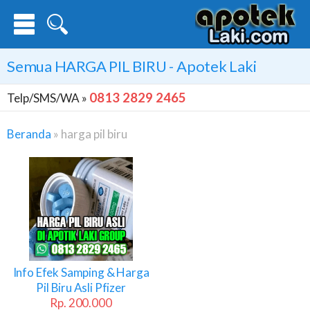
Semua
HARGA PIL BIRU
- Apotek Laki
0813 2829 2465
Telp/SMS/WA »
Beranda
»
harga pil biru
Harga
Pil
Biru
Info Efek Samping & Harga
Pil Biru Asli Pfizer
Rp. 200.000