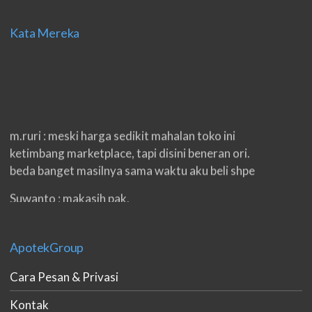
Kata Mereka
m.ruri : meski harga sedikit mahalan toko ini
ketimbang marketplace, tapi disini beneran ori.
beda banget masilnya sama waktu aku beli shpe
Suwanto : makasih pak.
ilham : privasi aman banget, bungkus paketnya
double. beneran sama sekali tidak ada nama
ApotekGroup
produknya. tetep jaga kualitas ya gan.
Cara Pesan & Privasi
eko padang : ko brang udh sampek, kan bru 2 hri
gan. cpet bgt
Kontak