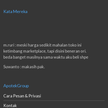
Kata Mereka
m.ruri : meski harga sedikit mahalan toko ini
ketimbang marketplace, tapi disini beneran ori.
beda banget masilnya sama waktu aku beli shpe
Suwanto : makasih pak.
ilham : privasi aman banget, bungkus paketnya
double. beneran sama sekali tidak ada nama
ApotekGroup
produknya. tetep jaga kualitas ya gan.
Cara Pesan & Privasi
eko padang : ko brang udh sampek, kan bru 2 hri
gan. cpet bgt
Kontak