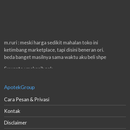
m.ruri : meski harga sedikit mahalan toko ini
ketimbang marketplace, tapi disini beneran ori.
beda banget masilnya sama waktu aku beli shpe
Suwanto : makasih pak.
ilham : privasi aman banget, bungkus paketnya
double. beneran sama sekali tidak ada nama
ApotekGroup
produknya. tetep jaga kualitas ya gan.
Cara Pesan & Privasi
eko padang : ko brang udh sampek, kan bru 2 hri
Kontak
gan. cpet bgt
Disclaimer
h.dzowi : ampuh mas kamu punya viagra, saya