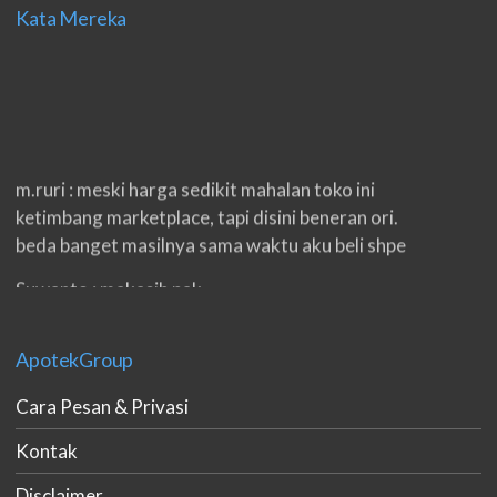
Kata Mereka
m.ruri : meski harga sedikit mahalan toko ini
ketimbang marketplace, tapi disini beneran ori.
beda banget masilnya sama waktu aku beli shpe
Suwanto : makasih pak.
ilham : privasi aman banget, bungkus paketnya
double. beneran sama sekali tidak ada nama
ApotekGroup
produknya. tetep jaga kualitas ya gan.
Cara Pesan & Privasi
eko padang : ko brang udh sampek, kan bru 2 hri
Kontak
gan. cpet bgt
Disclaimer