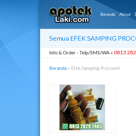
Beranda
About
Semua
EFEK SAMPING PROC
0813 282
Info & Order -
Telp/SMS/WA »
Beranda
»
Efek Samping Procomil
Efek
Samping
Procomil