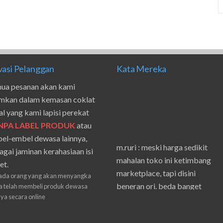
vasi Pelanggan
Kata Mereka
ua pesanan akan kami
imkan dalam kemasan coklat
al yang kami lapisi perekat
NPA LABEL PRODUK
atau
el-embel dewasa lainnya,
m.ruri : meski harga sedikit
agai jaminan kerahasiaan isi
mahalan toko ini ketimbang
et.
marketplace, tapi disini
ada orang yang akan menyangka
beneran ori. beda banget
 telah membeli produk dewasa
masilnya sama waktu aku beli
nya secara online
shpe