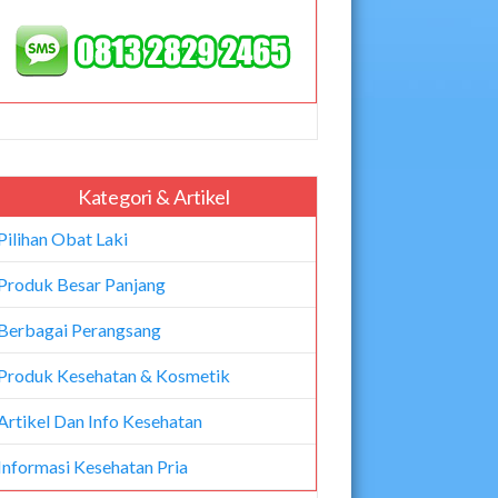
Kategori & Artikel
Pilihan Obat Laki
Produk Besar Panjang
Berbagai Perangsang
Produk Kesehatan & Kosmetik
Artikel Dan Info Kesehatan
Informasi Kesehatan Pria