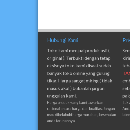
Hubungi Kami
Pri
Toko kami menjual produk asli (
Sem
original ). Terbukti dengan tetap
kir
eksisnya toko kami disaat sudah
teb
banyak toko online yang gulung
TA
tikar. Harga sangat miring ( tidak
emb
masuk akal ) bukanlah jargon
seb
unggulan kami.
pak
Harga produk yang kami tawarkan
Tak 
rasional antara harga dan kualitas. Jangan
Anda
mau dikelabuhi harga murahan, kesehatan
lain
anda taruhannya