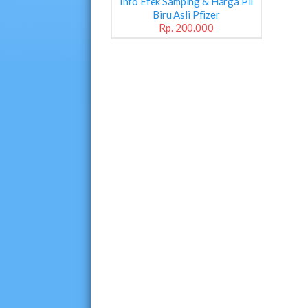
Info Efek Samping & Harga Pil
Biru Asli Pfizer
Rp. 200.000