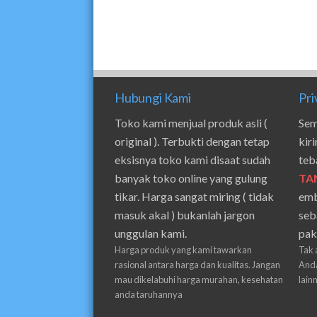
Hubungi Kami
Pri
Toko kami menjual produk asli (
Sem
original ). Terbukti dengan tetap
kir
eksisnya toko kami disaat sudah
teb
banyak toko online yang gulung
TA
tikar. Harga sangat miring ( tidak
emb
masuk akal ) bukanlah jargon
seb
unggulan kami.
pak
Harga produk yang kami tawarkan
Tak 
rasional antara harga dan kualitas. Jangan
Anda
mau dikelabuhi harga murahan, kesehatan
lain
anda taruhannya