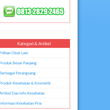
Kategori & Artikel
Pilihan Obat Laki
Produk Besar Panjang
Berbagai Perangsang
Produk Kesehatan & Kosmetik
Artikel Dan Info Kesehatan
Informasi Kesehatan Pria