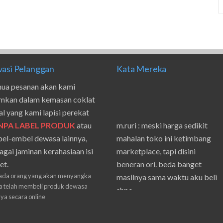
vasi Pelanggan
Kata Mereka
ua pesanan akan kami
imkan dalam kemasan coklat
al yang kami lapisi perekat
m.ruri : meski harga sedikit
NPA LABEL PRODUK
atau
mahalan toko ini ketimbang
el-embel dewasa lainnya,
marketplace, tapi disini
agai jaminan kerahasiaan isi
beneran ori. beda banget
et.
masilnya sama waktu aku beli
ada orang yang akan menyangka
shpe
 telah membeli produk dewasa
nya secara online
Suwanto : makasih pak.