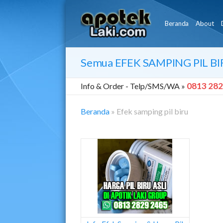
Beranda
About
Semua
EFEK SAMPING PIL B
0813 282
Info & Order -
Telp/SMS/WA »
Beranda
»
Efek samping pil biru
Efek
Samping
Pil
Biru