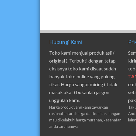
Hubungi Kami
Pri
Toko kami menjual produk asli (
Sem
original ). Terbukti dengan tetap
kir
eksisnya toko kami disaat sudah
teb
banyak toko online yang gulung
TA
tikar. Harga sangat miring ( tidak
emb
masuk akal ) bukanlah jargon
seb
unggulan kami.
pak
Harga produk yang kami tawarkan
Tak 
rasional antara harga dan kualitas. Jangan
Anda
mau dikelabuhi harga murahan, kesehatan
lain
anda taruhannya