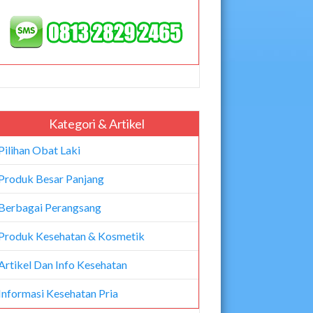
Kategori & Artikel
Pilihan Obat Laki
Produk Besar Panjang
Berbagai Perangsang
Produk Kesehatan & Kosmetik
Artikel Dan Info Kesehatan
Informasi Kesehatan Pria