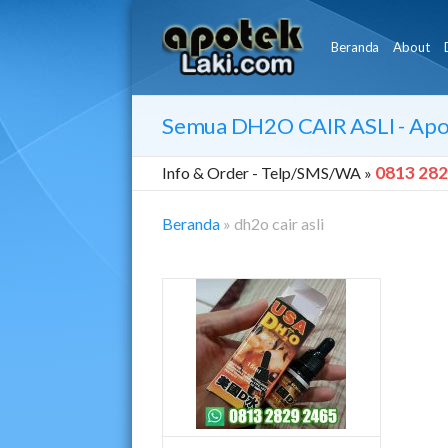
Beranda
About
Semua
DH2O CAIR ASLI
- Apo
0813 282
Info & Order -
Telp/SMS/WA »
Beranda
»
dh2o cair asli
Dh2o
Cair
Asli