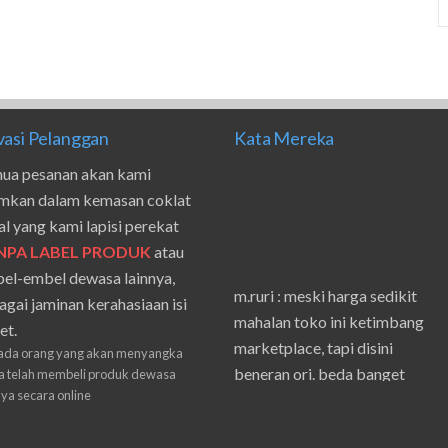
vasi Pelanggan
Kata Mereka
ua pesanan akan kami
imkan dalam kemasan coklat
al yang kami lapisi perekat
NPA LABEL PRODUK
atau
el-embel dewasa lainnya,
m.ruri : meski harga sedikit
agai jaminan kerahasiaan isi
mahalan toko ini ketimbang
et.
marketplace, tapi disini
ada orang yang akan menyangka
beneran ori. beda banget
 telah membeli produk dewasa
masilnya sama waktu aku beli
nya secara online
shpe