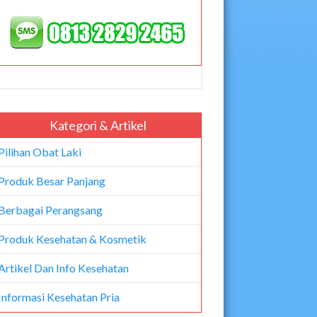
Kategori & Artikel
Pilihan Obat Laki
Produk Besar Panjang
Berbagai Perangsang
Produk Kesehatan & Kosmetik
Artikel Dan Info Kesehatan
Informasi Kesehatan Pria