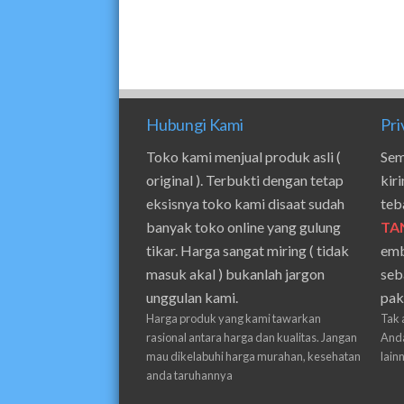
Hubungi Kami
Pri
Toko kami menjual produk asli (
Sem
original ). Terbukti dengan tetap
kir
eksisnya toko kami disaat sudah
teb
banyak toko online yang gulung
TA
tikar. Harga sangat miring ( tidak
emb
masuk akal ) bukanlah jargon
seb
unggulan kami.
pak
Harga produk yang kami tawarkan
Tak 
rasional antara harga dan kualitas. Jangan
Anda
mau dikelabuhi harga murahan, kesehatan
lain
anda taruhannya