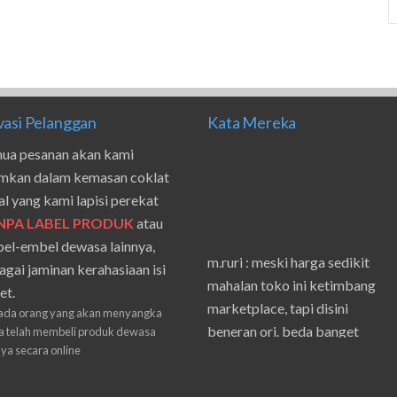
vasi Pelanggan
Kata Mereka
ua pesanan akan kami
imkan dalam kemasan coklat
al yang kami lapisi perekat
NPA LABEL PRODUK
atau
el-embel dewasa lainnya,
m.ruri : meski harga sedikit
agai jaminan kerahasiaan isi
mahalan toko ini ketimbang
et.
marketplace, tapi disini
ada orang yang akan menyangka
beneran ori. beda banget
 telah membeli produk dewasa
masilnya sama waktu aku beli
nya secara online
shpe