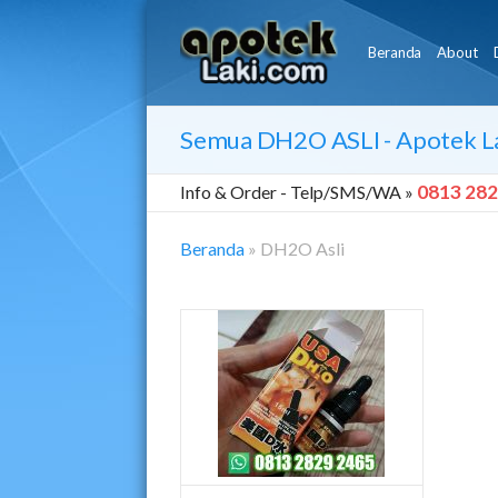
Beranda
About
Semua
DH2O ASLI
- Apotek L
0813 282
Info & Order -
Telp/SMS/WA »
Beranda
»
DH2O Asli
DH2O
Asli