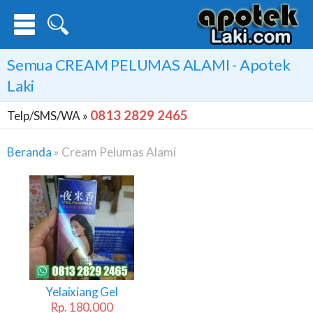
Semua
CREAM PELUMAS ALAMI
- Apotek
Laki
0813 2829 2465
Telp/SMS/WA »
Beranda
»
Cream Pelumas Alami
Cream
Pelumas
Alami
Yelaixiang Gel
Rp. 180.000