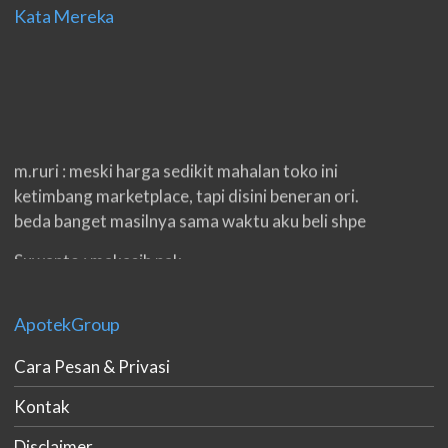
Kata Mereka
m.ruri : meski harga sedikit mahalan toko ini
ketimbang marketplace, tapi disini beneran ori.
beda banget masilnya sama waktu aku beli shpe
Suwanto : makasih pak.
ilham : privasi aman banget, bungkus paketnya
double. beneran sama sekali tidak ada nama
ApotekGroup
produknya. tetep jaga kualitas ya gan.
Cara Pesan & Privasi
eko padang : ko brang udh sampek, kan bru 2 hri
Kontak
gan. cpet bgt
Disclaimer