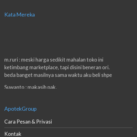
Kata Mereka
m.ruri : meski harga sedikit mahalan toko ini
ketimbang marketplace, tapi disini beneran ori.
beda banget masilnya sama waktu aku beli shpe
Suwanto : makasih pak.
ilham : privasi aman banget, bungkus paketnya
double. beneran sama sekali tidak ada nama
ApotekGroup
produknya. tetep jaga kualitas ya gan.
Cara Pesan & Privasi
eko padang : ko brang udh sampek, kan bru 2 hri
gan. cpet bgt
Kontak