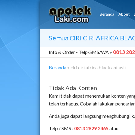
Beranda
About
Semua
CIRI CIRI AFRICA BLA
0813 282
Info & Order -
Telp/SMS/WA »
Beranda
»
ciri ciri africa black ant asli
Tidak Ada Konten
Kami tidak dapat menemukan konten yang
telah terhapus. Cobalah lakukan pencari
Anda juga dapat langsung menghubungi k
Telp / SMS :
0813 2829 2465
atau