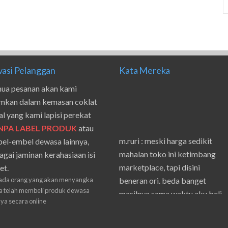
vasi Pelanggan
Kata Mereka
ua pesanan akan kami
imkan dalam kemasan coklat
al yang kami lapisi perekat
NPA LABEL PRODUK
atau
m.ruri : meski harga sedikit
el-embel dewasa lainnya,
mahalan toko ini ketimbang
agai jaminan kerahasiaan isi
marketplace, tapi disini
et.
beneran ori. beda banget
ada orang yang akan menyangka
masilnya sama waktu aku beli
 telah membeli produk dewasa
nya secara online
shpe
Suwanto : makasih pak.