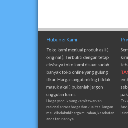
Hubungi Kami
Pri
Toko kami menjual produk asli (
Sem
original ). Terbukti dengan tetap
kir
eksisnya toko kami disaat sudah
teb
banyak toko online yang gulung
TA
tikar. Harga sangat miring ( tidak
emb
masuk akal ) bukanlah jargon
seb
unggulan kami.
pak
Harga produk yang kami tawarkan
Tak 
rasional antara harga dan kualitas. Jangan
Anda
mau dikelabuhi harga murahan, kesehatan
lain
anda taruhannya