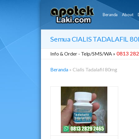
Beranda
About
Semua
CIALIS TADALAFIL 8
0813 282
Info & Order -
Telp/SMS/WA »
Beranda
»
Cialis Tadalafil 80mg
Cialis
Tadalafil
80mg