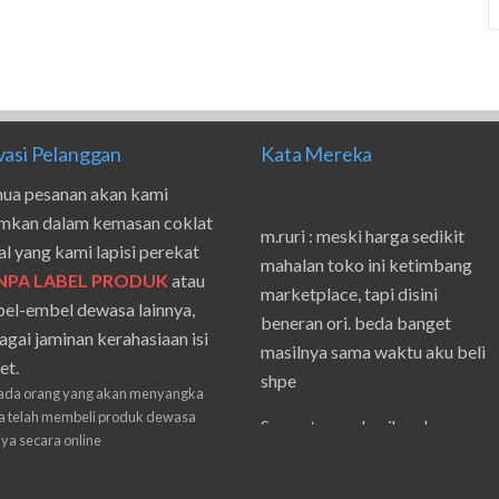
vasi Pelanggan
Kata Mereka
ua pesanan akan kami
imkan dalam kemasan coklat
m.ruri : meski harga sedikit
al yang kami lapisi perekat
mahalan toko ini ketimbang
NPA LABEL PRODUK
atau
marketplace, tapi disini
el-embel dewasa lainnya,
beneran ori. beda banget
agai jaminan kerahasiaan isi
masilnya sama waktu aku beli
et.
shpe
ada orang yang akan menyangka
 telah membeli produk dewasa
Suwanto : makasih pak.
nya secara online
ilham : privasi aman banget,
bungkus paketnya double.