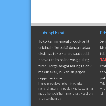
Hubungi Kami
Pri
Toko kami menjual produk asli (
Sem
original ). Terbukti dengan tetap
kir
eksisnya toko kami disaat sudah
teb
banyak toko online yang gulung
TA
tikar. Harga sangat miring ( tidak
emb
masuk akal ) bukanlah jargon
seb
unggulan kami.
pak
Harga produk yang kami tawarkan
Tak 
rasional antara harga dan kualitas. Jangan
Anda
mau dikelabuhi harga murahan, kesehatan
lain
anda taruhannya