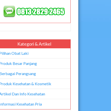
Kategori & Artikel
Pilihan Obat Laki
Produk Besar Panjang
Berbagai Perangsang
Produk Kesehatan & Kosmetik
Artikel Dan Info Kesehatan
Informasi Kesehatan Pria