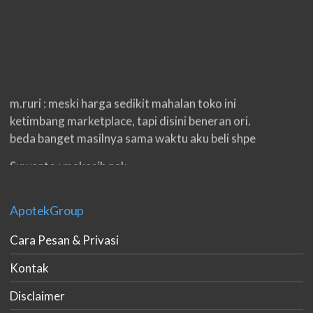
m.ruri : meski harga sedikit mahalan toko ini
ketimbang marketplace, tapi disini beneran ori.
beda banget masilnya sama waktu aku beli shpe
Suwanto : makasih pak.
ilham : privasi aman banget, bungkus paketnya
double. beneran sama sekali tidak ada nama
ApotekGroup
produknya. tetep jaga kualitas ya gan.
Cara Pesan & Privasi
eko padang : ko brang udh sampek, kan bru 2 hri
Kontak
gan. cpet bgt
Disclaimer
h.dzowi : ampuh mas kamu punya viagra, saya