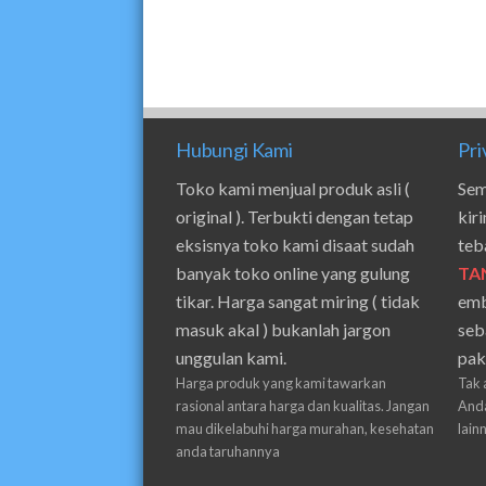
Hubungi Kami
Pri
Toko kami menjual produk asli (
Sem
original ). Terbukti dengan tetap
kir
eksisnya toko kami disaat sudah
teb
banyak toko online yang gulung
TA
tikar. Harga sangat miring ( tidak
emb
masuk akal ) bukanlah jargon
seb
unggulan kami.
pak
Harga produk yang kami tawarkan
Tak 
rasional antara harga dan kualitas. Jangan
Anda
mau dikelabuhi harga murahan, kesehatan
lain
anda taruhannya