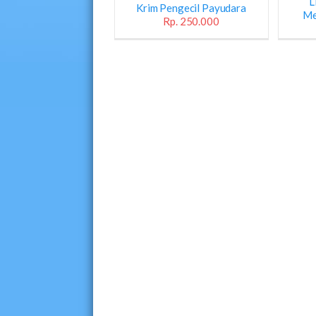
L
Krim Pengecil Payudara
Me
Rp. 250.000