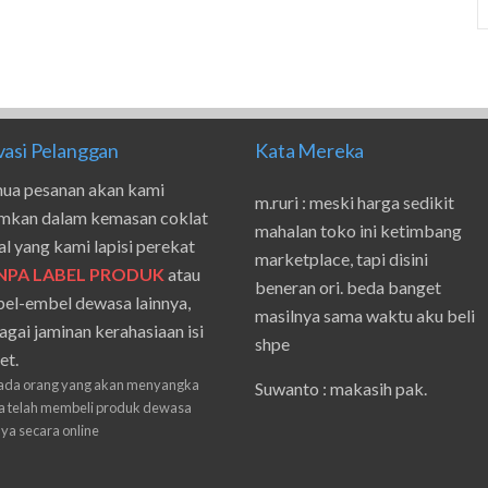
vasi Pelanggan
Kata Mereka
ua pesanan akan kami
m.ruri : meski harga sedikit
imkan dalam kemasan coklat
mahalan toko ini ketimbang
al yang kami lapisi perekat
marketplace, tapi disini
NPA LABEL PRODUK
atau
beneran ori. beda banget
el-embel dewasa lainnya,
masilnya sama waktu aku beli
agai jaminan kerahasiaan isi
shpe
et.
Suwanto : makasih pak.
ada orang yang akan menyangka
 telah membeli produk dewasa
ilham : privasi aman banget,
nya secara online
bungkus paketnya double.
beneran sama sekali tidak ada