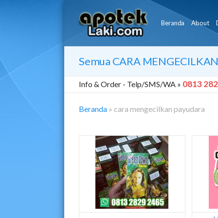
Beranda
About
Semua
CARA MENGECILKAN
0813 282
Info & Order -
Telp/SMS/WA »
Beranda
»
cara mengecilkan payudara
Cara
Mengecilkan
Payudara