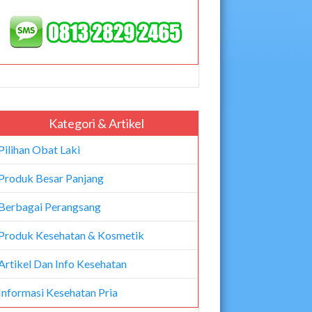
Kategori & Artikel
Pilihan Obat Laki
Produk Besar Panjang
Berbagai Perangsang
Produk Kesehatan & Kosmetik
Artikel Dan Info Kesehatan
Informasi Kesehatan Pria