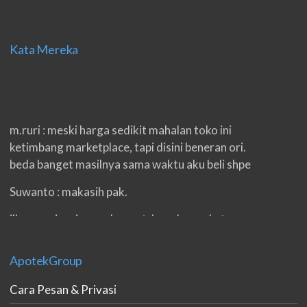
Kata Mereka
m.ruri : meski harga sedikit mahalan toko ini
ketimbang marketplace, tapi disini beneran ori.
beda banget masilnya sama waktu aku beli shpe
Suwanto : makasih pak.
ilham : privasi aman banget, bungkus paketnya
double. beneran sama sekali tidak ada nama
produknya. tetep jaga kualitas ya gan.
ApotekGroup
eko padang : ko brang udh sampek, kan bru 2 hri
Cara Pesan & Privasi
gan. cpet bgt