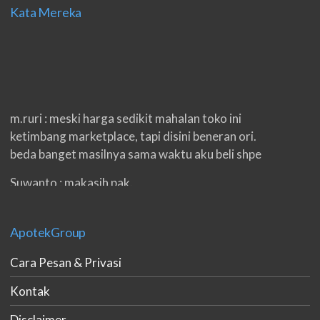
Kata Mereka
m.ruri : meski harga sedikit mahalan toko ini
ketimbang marketplace, tapi disini beneran ori.
beda banget masilnya sama waktu aku beli shpe
Suwanto : makasih pak.
ilham : privasi aman banget, bungkus paketnya
double. beneran sama sekali tidak ada nama
ApotekGroup
produknya. tetep jaga kualitas ya gan.
Cara Pesan & Privasi
eko padang : ko brang udh sampek, kan bru 2 hri
gan. cpet bgt
Kontak
h.dzowi : ampuh mas kamu punya viagra, saya
Disclaimer