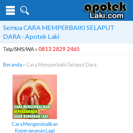
Semua
CARA MEMPERBAIKI SELAPUT
DARA
- Apotek Laki
0813 2829 2465
Telp/SMS/WA »
Beranda
»
Cara Memperbaiki Selaput Dara
Cara
Memperbaiki
Selaput
Dara
Cara Mengembalikan
Keperawanan Lagi