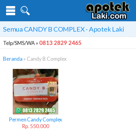
Semua
CANDY B COMPLEX
- Apotek Laki
0813 2829 2465
Telp/SMS/WA »
Beranda
»
Candy B Complex
Candy
B
Complex
Permen Candy Complex
Rp. 550.000