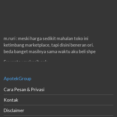
m.ruri : meski harga sedikit mahalan toko ini
ketimbang marketplace, tapi disini beneran ori.
beda banget masilnya sama waktu aku beli shpe
Suwanto : makasih pak.
ilham : privasi aman banget, bungkus paketnya
double. beneran sama sekali tidak ada nama
ApotekGroup
produknya. tetep jaga kualitas ya gan.
Cara Pesan & Privasi
eko padang : ko brang udh sampek, kan bru 2 hri
Kontak
gan. cpet bgt
Disclaimer
h.dzowi : ampuh mas kamu punya viagra, saya