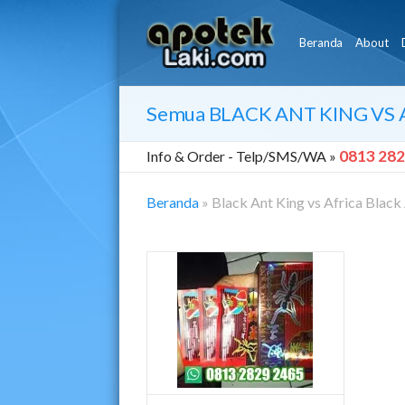
Beranda
About
Semua
BLACK ANT KING VS 
0813 282
Info & Order -
Telp/SMS/WA »
Beranda
»
Black Ant King vs Africa Black
Black
Ant
King
Vs
Africa
Black