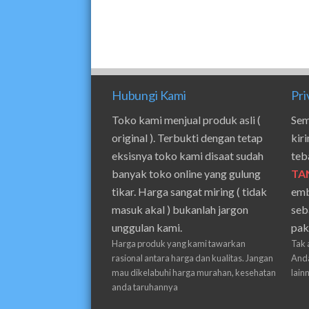
Hubungi Kami
Pri
Toko kami menjual produk asli (
Sem
original ). Terbukti dengan tetap
kir
eksisnya toko kami disaat sudah
teb
banyak toko online yang gulung
TA
tikar. Harga sangat miring ( tidak
emb
masuk akal ) bukanlah jargon
seb
unggulan kami.
pak
Harga produk yang kami tawarkan
Tak 
rasional antara harga dan kualitas. Jangan
Anda
mau dikelabuhi harga murahan, kesehatan
lain
anda taruhannya