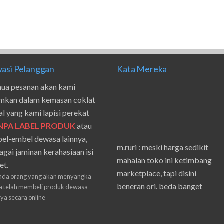
vasi Pelanggan
Kata Mereka
ua pesanan akan kami
imkan dalam kemasan coklat
al yang kami lapisi perekat
NPA LABEL PRODUK
atau
el-embel dewasa lainnya,
m.ruri : meski harga sedikit
agai jaminan kerahasiaan isi
mahalan toko ini ketimbang
et.
marketplace, tapi disini
ada orang yang akan menyangka
beneran ori. beda banget
 telah membeli produk dewasa
masilnya sama waktu aku beli
nya secara online
shpe