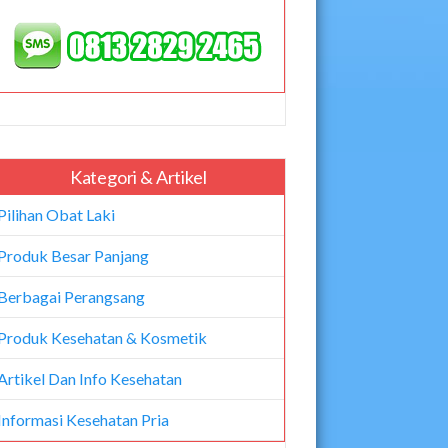
Kategori & Artikel
Pilihan Obat Laki
Produk Besar Panjang
Berbagai Perangsang
Produk Kesehatan & Kosmetik
Artikel Dan Info Kesehatan
Informasi Kesehatan Pria