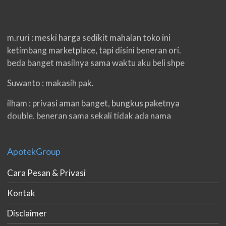
m.ruri : meski harga sedikit mahalan toko ini
ketimbang marketplace, tapi disini beneran ori.
beda banget masilnya sama waktu aku beli shpe
Suwanto : makasih pak.
ilham : privasi aman banget, bungkus paketnya
double. beneran sama sekali tidak ada nama
produknya. tetep jaga kualitas ya gan.
eko padang : ko brang udh sampek, kan bru 2 hri
ApotekGroup
gan. cpet bgt
Cara Pesan & Privasi
h.dzowi : ampuh mas kamu punya viagra, saya
kasih bintang 5 pokoknya. oh iya mas, napa tidak
Kontak
jual di shopee?
Disclaimer
bgus irwan : baru tambah 2 cm, tpy ini bru make 3