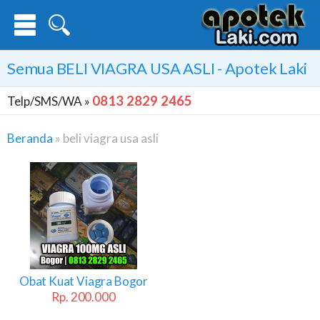
Semua
BELI VIAGRA USA ASLI
- Apotek Laki
0813 2829 2465
Telp/SMS/WA »
Beranda
»
beli viagra usa asli
Beli
Viagra
Usa
Asli
Obat Kuat Viagra Bogor
Rp. 200.000