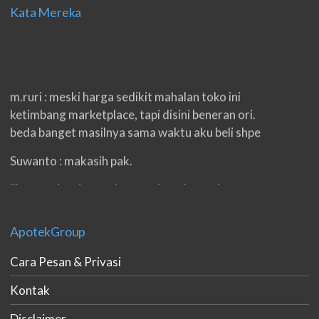
Kata Mereka
m.ruri : meski harga sedikit mahalan toko ini
ketimbang marketplace, tapi disini beneran ori.
beda banget masilnya sama waktu aku beli shpe
Suwanto : makasih pak.
ilham : privasi aman banget, bungkus paketnya
double. beneran sama sekali tidak ada nama
produknya. tetep jaga kualitas ya gan.
ApotekGroup
eko padang : ko brang udh sampek, kan bru 2 hri
Cara Pesan & Privasi
gan. cpet bgt
Kontak
h.dzowi : ampuh mas kamu punya viagra, saya
kasih bintang 5 pokoknya. oh iya mas, napa tidak
Disclaimer