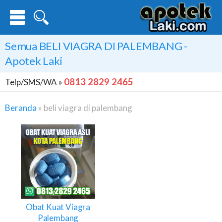
Semua
BELI VIAGRA DI PALEMBANG
-
Apotek Laki
0813 2829 2465
Telp/SMS/WA »
Beranda
»
beli viagra di palembang
Beli
Viagra
Di
Palembang
Obat Kuat Viagra
Palembang