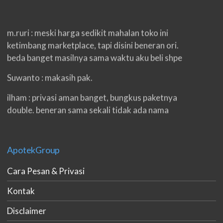
m.ruri : meski harga sedikit mahalan toko ini
ketimbang marketplace, tapi disini beneran ori.
beda banget masilnya sama waktu aku beli shpe
Suwanto : makasih pak.
ilham : privasi aman banget, bungkus paketnya
double. beneran sama sekali tidak ada nama
produknya. tetep jaga kualitas ya gan.
eko padang : ko brang udh sampek, kan bru 2 hri
ApotekGroup
gan. cpet bgt
Cara Pesan & Privasi
h.dzowi : ampuh mas kamu punya viagra, saya
kasih bintang 5 pokoknya. oh iya mas, napa tidak
Kontak
jual di shopee?
Disclaimer
bgus irwan : baru tambah 2 cm, tpy ini bru make 3