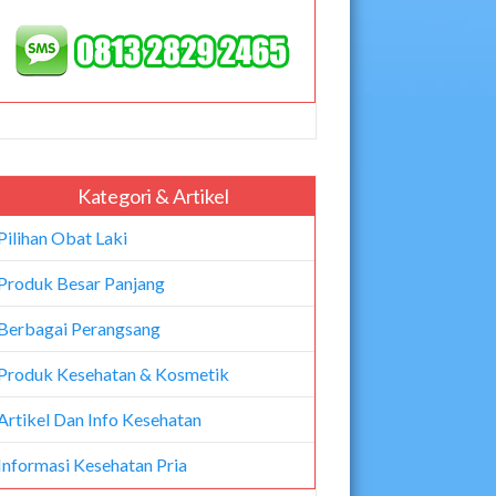
Kategori & Artikel
Pilihan Obat Laki
Produk Besar Panjang
Berbagai Perangsang
Produk Kesehatan & Kosmetik
Artikel Dan Info Kesehatan
Informasi Kesehatan Pria