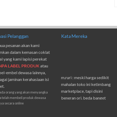
vasi Pelanggan
Kata Mereka
ua pesanan akan kami
imkan dalam kemasan coklat
al yang kami lapisi perekat
NPA LABEL PRODUK
atau
el-embel dewasa lainnya,
m.ruri : meski harga sedikit
agai jaminan kerahasiaan isi
mahalan toko ini ketimbang
et.
marketplace, tapi disini
ada orang yang akan menyangka
beneran ori. beda banget
 telah membeli produk dewasa
masilnya sama waktu aku beli
nya secara online
shpe