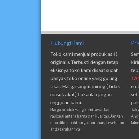
Hubungi Kami
Pri
Toko kami menjual produk asli (
Sem
original ). Terbukti dengan tetap
kir
eksisnya toko kami disaat sudah
teb
banyak toko online yang gulung
TA
tikar. Harga sangat miring ( tidak
emb
masuk akal ) bukanlah jargon
seb
unggulan kami.
pak
Harga produk yang kami tawarkan
Tak 
rasional antara harga dan kualitas. Jangan
Anda
mau dikelabuhi harga murahan, kesehatan
lain
anda taruhannya