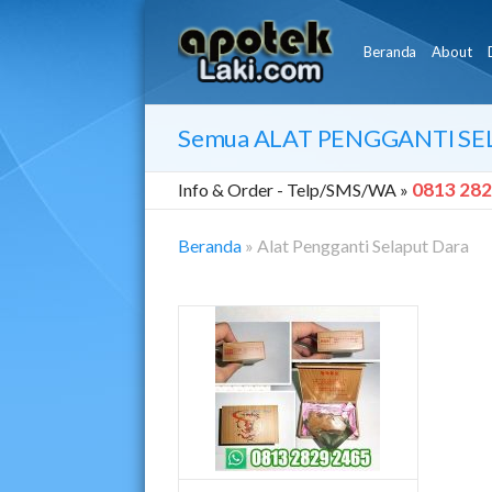
Beranda
About
Semua
ALAT PENGGANTI SE
0813 282
Info & Order -
Telp/SMS/WA »
Beranda
»
Alat Pengganti Selaput Dara
Alat
Pengganti
Selaput
Dara