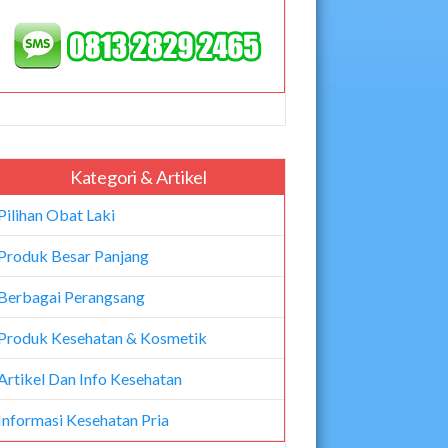
Kategori & Artikel
Pilihan Obat Laki
Produk Besar Panjang
Berbagai Perangsang
Produk Kesehatan & Kosmetik
Artikel Dan Info Kesehatan
Informasi Kesehatan Pria