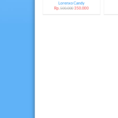
Lorenxo Candy
Rp.
350.000
500.000