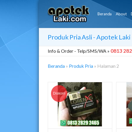
Beranda
About
Produk Pria Asli - Apotek Laki
0813 282
Info & Order -
Telp/SMS/WA »
Beranda
»
Produk Pria
»
Halaman 2
Produk
Pria
Diskon!