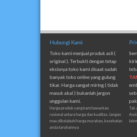
Hubungi Kami
Pri
Toko kami menjual produk asli (
Sem
original ). Terbukti dengan tetap
kir
eksisnya toko kami disaat sudah
teb
banyak toko online yang gulung
TA
tikar. Harga sangat miring ( tidak
emb
masuk akal ) bukanlah jargon
seb
unggulan kami.
pak
Harga produk yang kami tawarkan
Tak 
rasional antara harga dan kualitas. Jangan
Anda
mau dikelabuhi harga murahan, kesehatan
lain
anda taruhannya