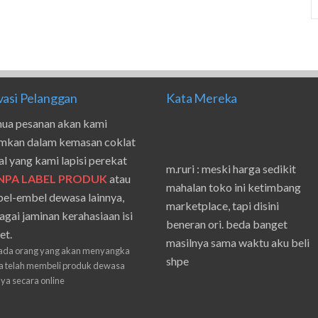
vasi Pelanggan
Kata Mereka
ua pesanan akan kami
imkan dalam kemasan coklat
al yang kami lapisi perekat
m.ruri : meski harga sedikit
NPA LABEL PRODUK
atau
mahalan toko ini ketimbang
el-embel dewasa lainnya,
marketplace, tapi disini
agai jaminan kerahasiaan isi
beneran ori. beda banget
et.
masilnya sama waktu aku beli
ada orang yang akan menyangka
shpe
 telah membeli produk dewasa
nya secara online
Suwanto : makasih pak.
ilham : privasi aman banget,